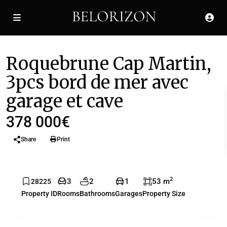
À vendre
Appartement
Roquebrune Cap Martin,
3pcs bord de mer avec
garage et cave
378 000€
Share
Print
2
3
2
1
53 m
28225
Property ID
Rooms
Bathrooms
Garages
Property Size