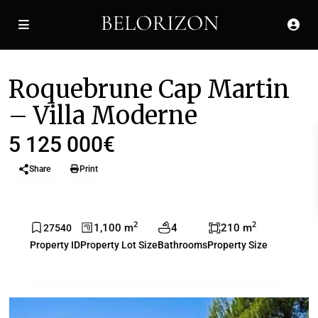
À vendre
Villas
Roquebrune Cap Martin
– Villa Moderne
5 125 000€
Share
Print
2
2
1,100 m
4
210 m
27540
Property ID
Property Lot Size
Bathrooms
Property Size