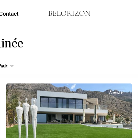
Contact
minée
ault
9
Altea
10
À vendre
Previous
Next