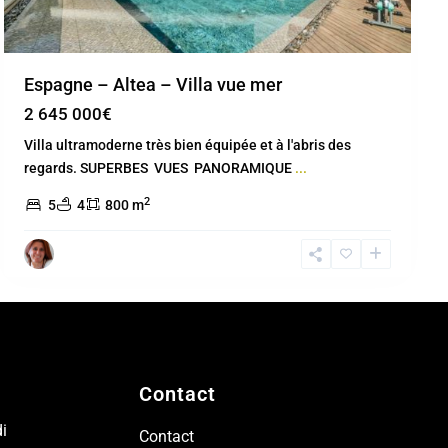
Espagne – Altea – Villa vue mer
2 645 000€
Villa ultramoderne très bien équipée et à l'abris des
regards. SUPERBES VUES PANORAMIQUE
...
2
5
4
800 m
Contact
i
Contact