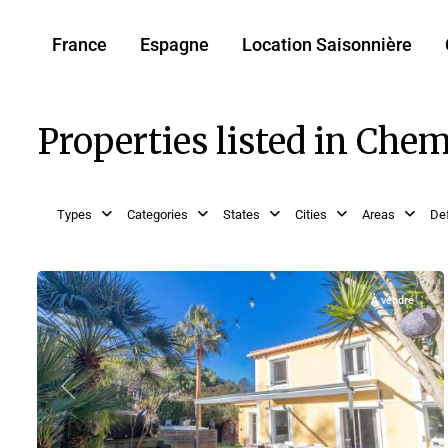
France
Espagne
Location Saisonnière
Properties listed in Che
Côte
Types
Categories
States
Cities
Areas
Def
d'Azur
,
17
EZE
À vendre
Previous
Next