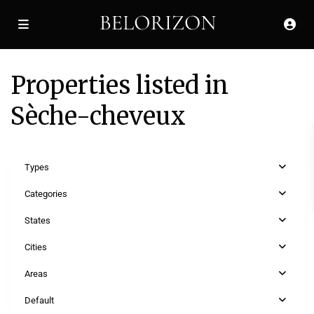
Properties listed in
Sèche-cheveux
Types
Categories
States
Côte
Cities
d'Azur
,
Areas
St
Jean
Default
Cap